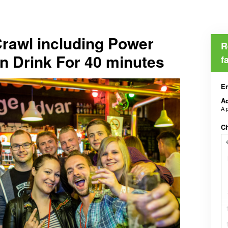
rawl including Power
R
n Drink For 40 minutes
f
En
Ad
À 
Ch