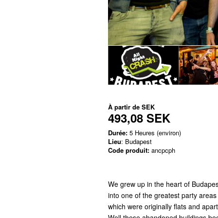
À partir de
SEK
493,08 SEK
Durée:
5 Heures (environ)
Lieu
: Budapest
Code produit:
ancpcph
We grew up in the heart of Budapes
into one of the greatest party area
which were originally flats and apa
Well these abandoned buildings be