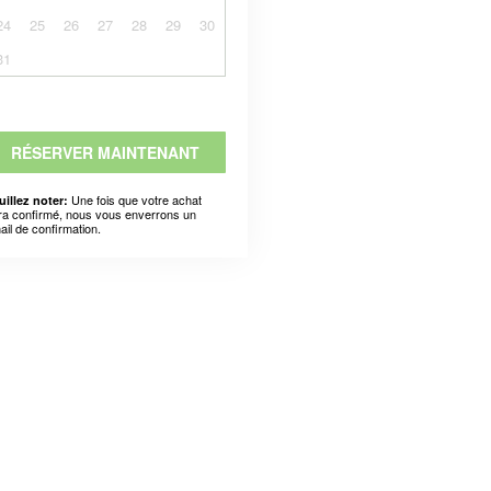
24
25
26
27
28
29
30
31
RÉSERVER MAINTENANT
Une fois que votre achat
uillez noter:
ra confirmé, nous vous enverrons un
ail de confirmation.