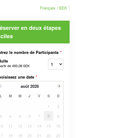
Français
SEK
éserver en deux étapes
aciles
trez le nombre de Participants
*
ulte
partir de
493,08 SEK
oisissez une date
*
août
2026
L
M
M
J
V
S
D
1
2
3
4
5
6
7
8
9
10
11
12
13
14
15
16
17
18
19
20
21
22
23