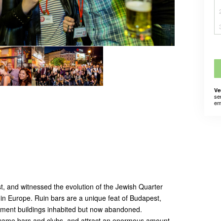
Ve
se
em
t, and witnessed the evolution of the Jewish Quarter
s in Europe. Ruin bars are a unique feat of Budapest,
rtment buildings inhabited but now abandoned.
came bars and clubs, and attract an enormous amount